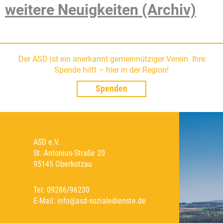
weitere Neuigkeiten (Archiv)
Der ASD ist ein anerkannt gemeinnütziger Verein. Ihre
Spende hilft – hier in der Region!
Spenden
ASD e.V.
St.-Antonius-Straße 20
95145 Oberkotzau
Tel: 09286/96230
E-Mail: info@asd-sozialedienste.de