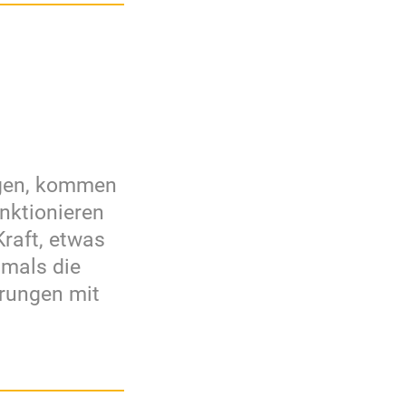
egen, kommen
unktionieren
Kraft, etwas
tmals die
hrungen mit