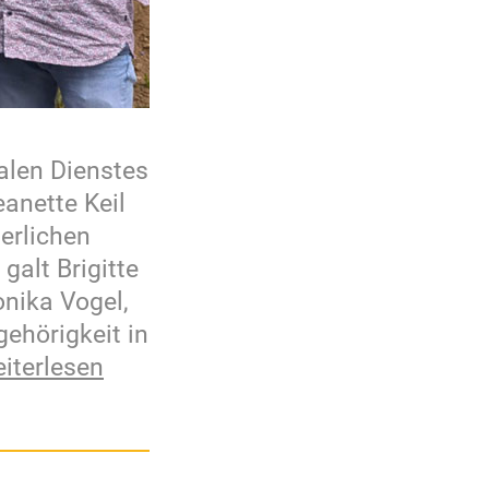
alen Dienstes
anette Keil
ierlichen
alt Brigitte
onika Vogel,
ehörigkeit in
iterlesen