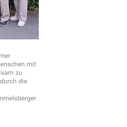
hmer
 Menschen mit
hlsam zu
 durch die
ummelsberger